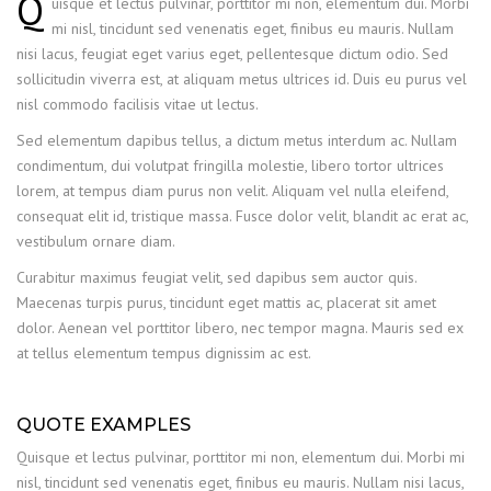
Q
uisque et lectus pulvinar, porttitor mi non, elementum dui. Morbi
mi nisl, tincidunt sed venenatis eget, finibus eu mauris. Nullam
nisi lacus, feugiat eget varius eget, pellentesque dictum odio. Sed
sollicitudin viverra est, at aliquam metus ultrices id. Duis eu purus vel
nisl commodo facilisis vitae ut lectus.
Sed elementum dapibus tellus, a dictum metus interdum ac. Nullam
condimentum, dui volutpat fringilla molestie, libero tortor ultrices
lorem, at tempus diam purus non velit. Aliquam vel nulla eleifend,
consequat elit id, tristique massa. Fusce dolor velit, blandit ac erat ac,
vestibulum ornare diam.
Curabitur maximus feugiat velit, sed dapibus sem auctor quis.
Maecenas turpis purus, tincidunt eget mattis ac, placerat sit amet
dolor. Aenean vel porttitor libero, nec tempor magna. Mauris sed ex
at tellus elementum tempus dignissim ac est.
QUOTE EXAMPLES
Quisque et lectus pulvinar, porttitor mi non, elementum dui. Morbi mi
nisl, tincidunt sed venenatis eget, finibus eu mauris. Nullam nisi lacus,