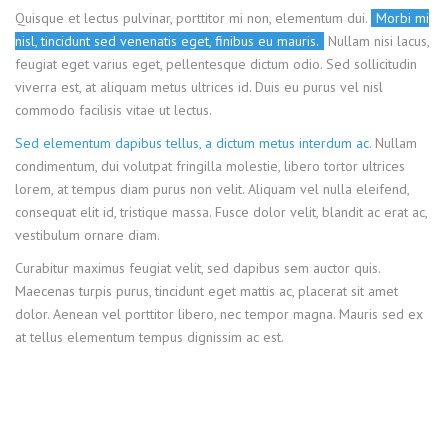
Quisque et lectus pulvinar, porttitor mi non, elementum dui.
Morbi mi
nisl, tincidunt sed venenatis eget, finibus eu mauris.
Nullam nisi lacus,
feugiat eget varius eget, pellentesque dictum odio. Sed sollicitudin
viverra est, at aliquam metus ultrices id. Duis eu purus vel nisl
commodo facilisis vitae ut lectus.
Sed elementum dapibus tellus, a dictum metus interdum ac
. Nullam
condimentum, dui volutpat fringilla molestie, libero tortor ultrices
lorem, at tempus diam purus non velit. Aliquam vel nulla eleifend,
consequat elit id, tristique massa. Fusce dolor velit, blandit ac erat ac,
vestibulum ornare diam.
Curabitur maximus feugiat velit, sed dapibus sem auctor quis.
Maecenas turpis purus, tincidunt eget mattis ac, placerat sit amet
dolor. Aenean vel porttitor libero, nec tempor magna. Mauris sed ex
at tellus elementum tempus dignissim ac est.